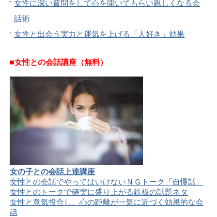
女性に深い質問をして心を開いてもらい親しくなる会
話術
女性と出会う実力と運気を上げる「人好き」効果
■女性との会話講座（無料）
女の子との会話上達講座
女性との会話でやってはいけないＮＧトーク「自慢話」
女性とのトークで確実に盛り上がる鉄板の話題ネタ
女性と意気投合し、心の距離が一気に近づく効果的な会
話