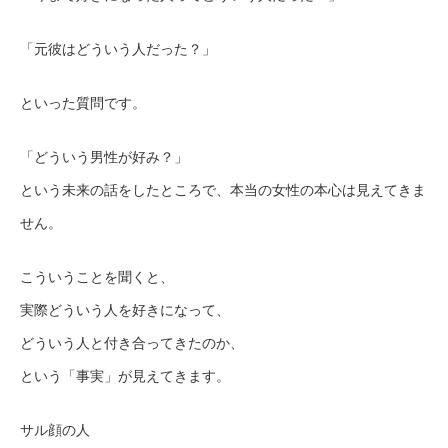
「元彼はどういう人だった？」
といった質問です。
「どういう男性が好み？」
という未来の話をしたところで、本当の女性の本心は見えてきま
せん。
こういうことを聞くと、
実際どういう人を好きになって、
どういう人と付き合ってきたのか、
という「事実」が見えてきます。
サル顔の人