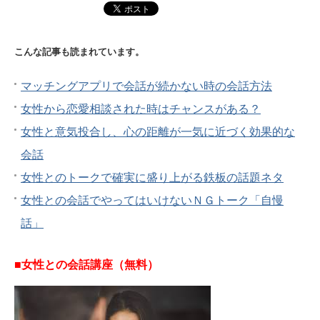
こんな記事も読まれています。
マッチングアプリで会話が続かない時の会話方法
女性から恋愛相談された時はチャンスがある？
女性と意気投合し、心の距離が一気に近づく効果的な
会話
女性とのトークで確実に盛り上がる鉄板の話題ネタ
女性との会話でやってはいけないＮＧトーク「自慢
話」
■女性との会話講座（無料）