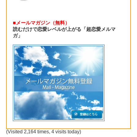
■メールマガジン（無料）
読むだけで恋愛レベルが上がる「超恋愛メルマ
ガ」
(Visited 2,164 times, 4 visits today)