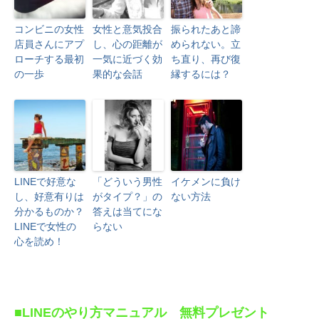
コンビニの女性
女性と意気投合
振られたあと諦
店員さんにアプ
し、心の距離が
められない。立
ローチする最初
一気に近づく効
ち直り、再び復
の一歩
果的な会話
縁するには？
LINEで好意な
「どういう男性
イケメンに負け
し、好意有りは
がタイプ？」の
ない方法
分かるものか？
答えは当てにな
LINEで女性の
らない
心を読め！
■LINEのやり方マニュアル 無料プレゼント