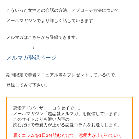
こういった女性との会話の方法、アプローチ方法について、
メールマガジンでより詳しく話していきます。
メルマガはこちらから登録できます。
↓
メルマガ登録ページ
期間限定で恋愛マニュアル等をプレゼントしているので、
登録してみて下さい。
恋愛アドバイザー コウセイです。
メールマガジン「超恋愛メルマガ」を配信しています。
このサイトよりも濃い内容の
読むだけで恋愛力が上がる恋愛コラムをお送りします。
届くコラムを1日3分読むだけで、恋愛力が上がっていく