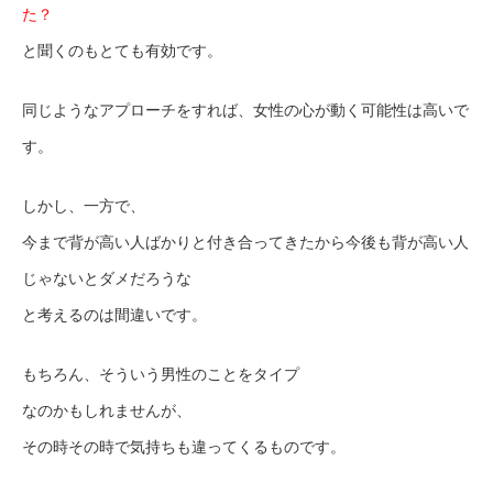
た？
と聞くのもとても有効です。
同じようなアプローチをすれば、女性の心が動く可能性は高いで
す。
しかし、一方で、
今まで背が高い人ばかりと付き合ってきたから今後も背が高い人
じゃないとダメだろうな
と考えるのは間違いです。
もちろん、そういう男性のことをタイプ
なのかもしれませんが、
その時その時で気持ちも違ってくるものです。