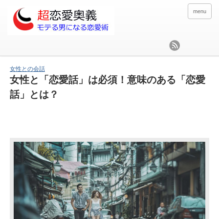
menu
女性との会話
女性と「恋愛話」は必須！意味のある「恋愛
話」とは？