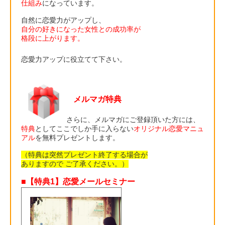
仕組み
になっています。
自然に恋愛力がアップし、
自分の好きになった女性との成功率が
格段に上がります。
恋愛力アップに役立てて下さい。
メルマガ特典
さらに、メルマガにご登録頂いた方には、
特典
としてここでしか手に入らない
オリジナル恋愛マニュ
アル
を無料プレゼントします。
（特典は突然プレゼント終了する場合が
ありますので ご了承ください。）
■【特典1】恋愛メールセミナー