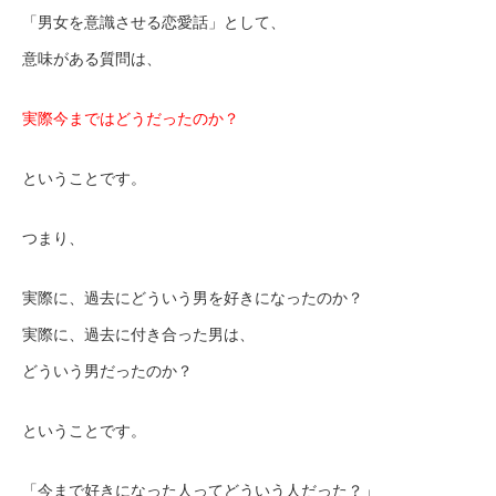
「男女を意識させる恋愛話」として、
意味がある質問は、
実際今まではどうだったのか？
ということです。
つまり、
実際に、過去にどういう男を好きになったのか？
実際に、過去に付き合った男は、
どういう男だったのか？
ということです。
「今まで好きになった人ってどういう人だった？」