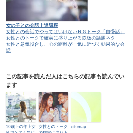
女の子との会話上達講座
女性との会話でやってはいけないＮＧトーク「自慢話」
女性とのトークで確実に盛り上がる鉄板の話題ネタ
女性と意気投合し、心の距離が一気に近づく効果的な会
話
この記事を読んだ人はこちらの記事も読んでい
ます
10歳上の年上女
女性とのトーク
sitemap
性でとても気に
で確実に盛り上