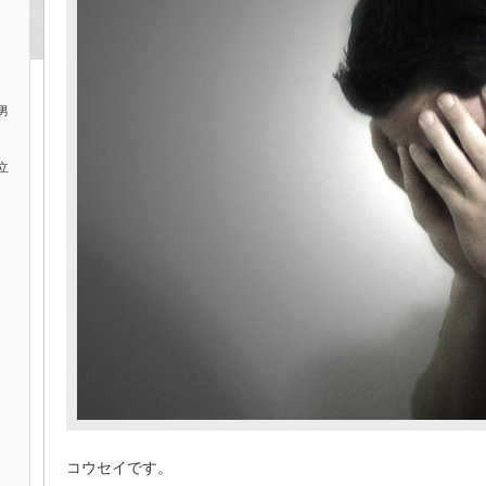
男
立
コウセイです。