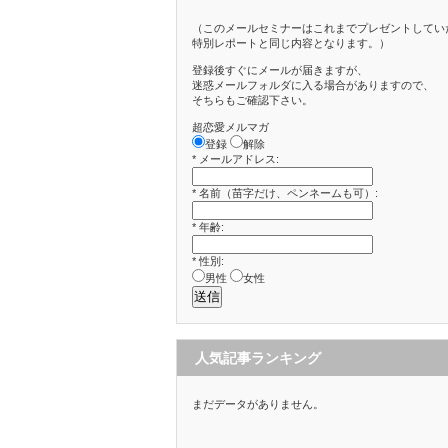
（このメールセミナーはこれまでプレゼントしてい
特別レポートと同じ内容となります。）
登録後すぐにメールが届きますが、
迷惑メールフォルダに入る場合がありますので、
そちらもご確認下さい。
超恋愛メルマガ
登録
解除
*
メールアドレス:
*
名前（苗字だけ、ペンネームも可）:
*
年齢:
*
性別:
男性
女性
人気記事ランキング
まだデータがありません。