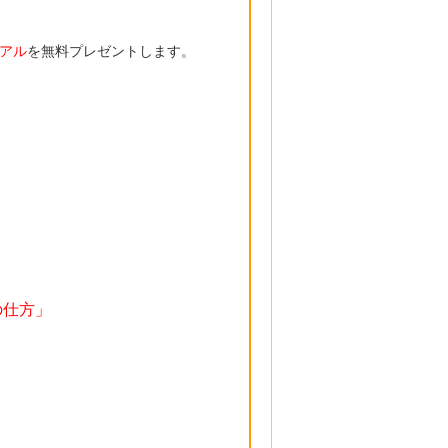
アル
を無料プレゼントします。
の仕方」
、