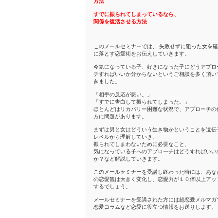
方法
すでに振られてしまっているなら、
関係を復活させる方法
このメールセミナーでは、 失敗せずに狙った女を
に落とす恋愛術をお伝えしていきます。
今気になっている子、好きになった子にどうアプロ
チすればいいか分からないというご相談を多く頂い
きました。
「相手の反応が悪い。」
「すでに告白して振られてしまった。」
ほとんどはリカバリー困難な状況で、アプローチの
方に問題があります。
まずは男と女はどういう生き物かということを遺伝
レベルから理解していき、
振られてしまわないために必要なこと、
気になっている子へのアプローチはどうすればいい
か？など解説していきます。
このメールセミナーを受講し終わった時には、あな
の恋愛観は大きく変化し、恋愛力が１０倍以上アッ
するでしょう。
メールセミナーを受講された方には超恋愛メルマガ
恋愛コラムなど恋愛に役立つ情報をお送りします。