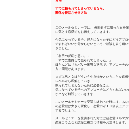
方法
すでに振られてしまっているなら、
関係を復活させる方法
このメールセミナーでは、 失敗せずに狙った女を
に落とす恋愛術をお伝えしていきます。
今気になっている子、好きになった子にどうアプロ
チすればいいか分からないというご相談を多く頂い
きました。
「相手の反応が悪い。」
「すでに告白して振られてしまった。」
ほとんどはリカバリー困難な状況で、アプローチの
方に問題があります。
まずは男と女はどういう生き物かということを遺伝
レベルから理解していき、
振られてしまわないために必要なこと、
気になっている子へのアプローチはどうすればいい
か？など解説していきます。
このメールセミナーを受講し終わった時には、あな
の恋愛観は大きく変化し、恋愛力が１０倍以上アッ
するでしょう。
メールセミナーを受講された方には超恋愛メルマガ
恋愛コラムなど恋愛に役立つ情報をお送りします。