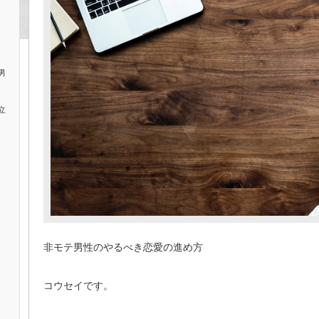
男
立
非モテ男性のやるべき恋愛の進め方
コウセイです。