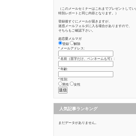
（このメールセミナーはこれまでプレゼントしてい
特別レポートと同じ内容となります。）
登録後すぐにメールが届きますが、
迷惑メールフォルダに入る場合がありますので、
そちらもご確認下さい。
超恋愛メルマガ
登録
解除
*
メールアドレス:
*
名前（苗字だけ、ペンネームも可）:
*
年齢:
*
性別:
男性
女性
人気記事ランキング
まだデータがありません。