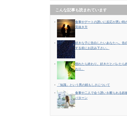
こんな記事も読まれています
食事やデートの誘いに反応が悪い時
見抜き方
好きな子に告白したいあなたへ。告
する前にお読み下さい。
惚れたら終わり。好きだとバレたら
わり。
「知識」という男の頼もしさについて
食事や二人で会う誘いを断られる鉄
パターン