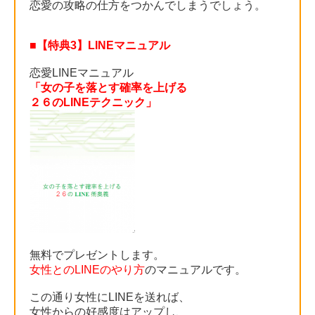
恋愛の攻略の仕方をつかんでしまうでしょう。
■【特典3】LINEマニュアル
恋愛LINEマニュアル
「女の子を落とす確率を上げる
２６のLINEテクニック」
無料でプレゼントします。
女性とのLINEのやり方
のマニュアルです。
この通り女性にLINEを送れば、
女性からの好感度はアップし、