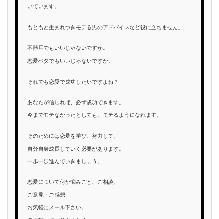
いています。
もともと生まれつきモテる男のアドバイスなど役に立ちません。
不器用でもいいじゃないですか。
恋愛ベタでもいいじゃないですか。
それでも恋愛で成功したいですよね？
あなたが信じれば、必ず成功できます。
今までモテなかったとしても、モテるようになれます。
そのためには恋愛を学び、努力して、
自分自身成長していく必要があります。
一歩一歩進んでいきましょう。
恋愛について何か悩みごと、ご相談、
ご意見・ご感想
お気軽にメール下さい。