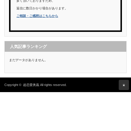
多く頂いておりますため、
返信に数日かかり場合があります。
ご相談・ご感想はこちらから
人気記事ランキング
まだデータがありません。
Copyright ©
超恋愛奥義
All rights reserved.