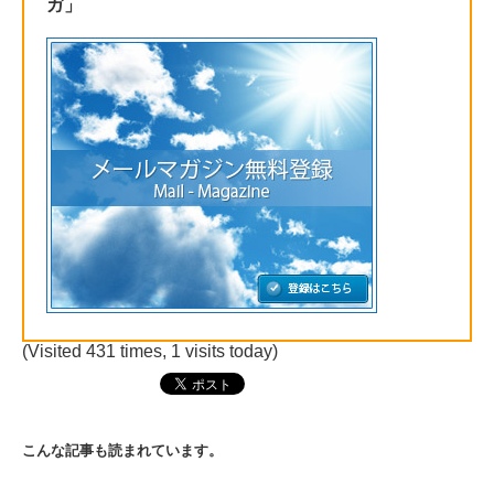
ガ」
(Visited 431 times, 1 visits today)
こんな記事も読まれています。