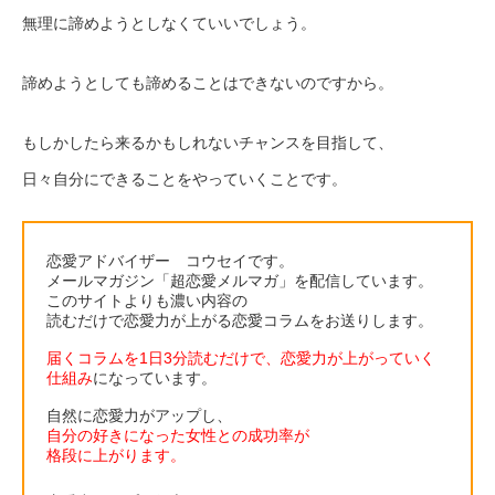
無理に諦めようとしなくていいでしょう。
諦めようとしても諦めることはできないのですから。
もしかしたら来るかもしれないチャンスを目指して、
日々自分にできることをやっていくことです。
恋愛アドバイザー コウセイです。
メールマガジン「超恋愛メルマガ」を配信しています。
このサイトよりも濃い内容の
読むだけで恋愛力が上がる恋愛コラムをお送りします。
届くコラムを1日3分読むだけで、恋愛力が上がっていく
仕組み
になっています。
自然に恋愛力がアップし、
自分の好きになった女性との成功率が
格段に上がります。