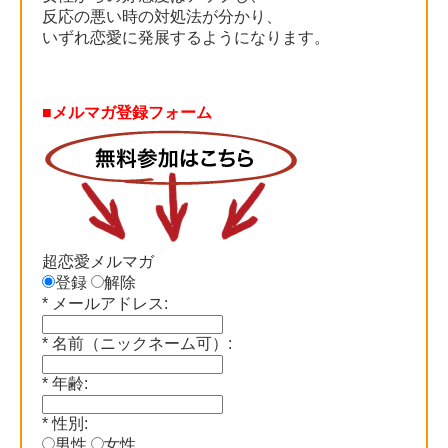
反応の悪い時の対処法が分かり、
いずれ恋愛に発展するようになります。
■メルマガ登録フォーム
超恋愛メルマガ
登録
解除
*
メールアドレス:
*
名前（ニックネーム可）:
*
年齢:
*
性別:
男性
女性