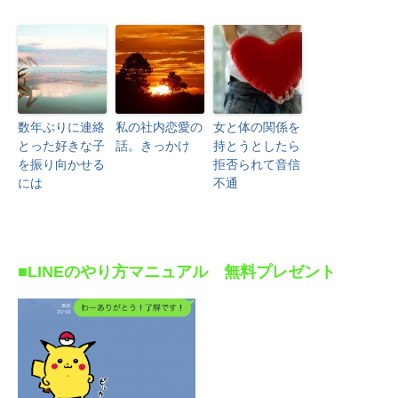
数年ぶりに連絡
私の社内恋愛の
女と体の関係を
とった好きな子
話。きっかけ
持とうとしたら
を振り向かせる
拒否られて音信
には
不通
■LINEのやり方マニュアル 無料プレゼント