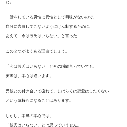
た。
・話をしている男性に異性として興味がないので、
自分に告白してこないようにけん制するために、
あえて「今は彼氏はいらない」と言った
この２つがよくある理由でしょう。
「今は彼氏はいらない」とその瞬間言っていても、
実際は、本心は違います。
元彼との付き合いで疲れて、しばらくは恋愛はしたくない
という気持ちになることはあります。
しかし、本当の本心では、
「彼氏はいらない」とは思っていません。