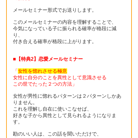
メールセミナー形式でお送りします。
このメールセミナーの内容を理解することで、
今気になっている子に振られる確率が格段に減
り、
付き合える確率が格段に上がります。
■【特典2】恋愛メールセミナー
「
女性を惚れさせる極意
女性に自分のことを異性として意識させる
この世でたった２つの方法」
女性が男性に惚れるパターンは２パターンしかあ
りません。
これを理解し自在に使いこなせば、
好きな子から異性として見られるようになりま
す。
勘のいい人は、この話を聞いただけで、