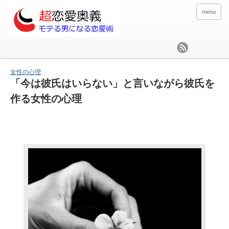
menu
女性の心理
「今は彼氏はいらない」と言いながら彼氏を
作る女性の心理