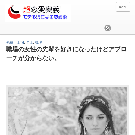
menu
先輩・上司
,
年上
,
職場
職場の女性の先輩を好きになったけどアプロ
ーチが分からない。