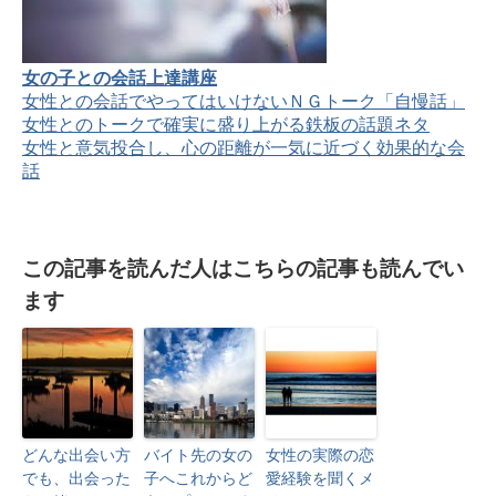
女の子との会話上達講座
女性との会話でやってはいけないＮＧトーク「自慢話」
女性とのトークで確実に盛り上がる鉄板の話題ネタ
女性と意気投合し、心の距離が一気に近づく効果的な会
話
この記事を読んだ人はこちらの記事も読んでい
ます
どんな出会い方
バイト先の女の
女性の実際の恋
でも、出会った
子へこれからど
愛経験を聞くメ