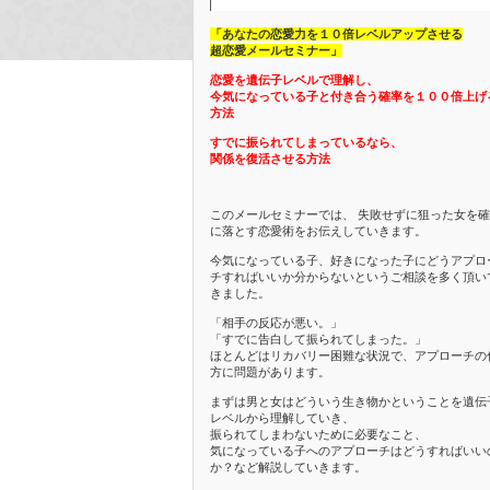
「あなたの恋愛力を１０倍レベルアップさせる
超恋愛メールセミナー」
恋愛を遺伝子レベルで理解し、
今気になっている子と付き合う確率を１００倍上げ
方法
すでに振られてしまっているなら、
関係を復活させる方法
このメールセミナーでは、 失敗せずに狙った女を
に落とす恋愛術をお伝えしていきます。
今気になっている子、好きになった子にどうアプロ
チすればいいか分からないというご相談を多く頂い
きました。
「相手の反応が悪い。」
「すでに告白して振られてしまった。」
ほとんどはリカバリー困難な状況で、アプローチの
方に問題があります。
まずは男と女はどういう生き物かということを遺伝
レベルから理解していき、
振られてしまわないために必要なこと、
気になっている子へのアプローチはどうすればいい
か？など解説していきます。