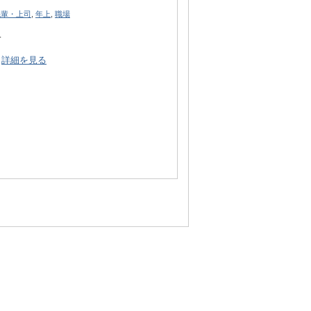
先輩・上司
,
年上
,
職場
…
詳細を見る