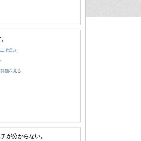
す。
年上
,
片思い
…
詳細を見る
ーチが分からない。