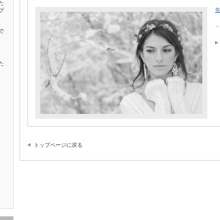
た
プ
で
た
トップページに戻る