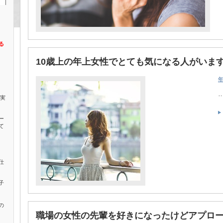
る
10歳上の年上女性でとても気になる人がいま
確実
ー
て
仕
子
の
職場の女性の先輩を好きになったけどアプロ