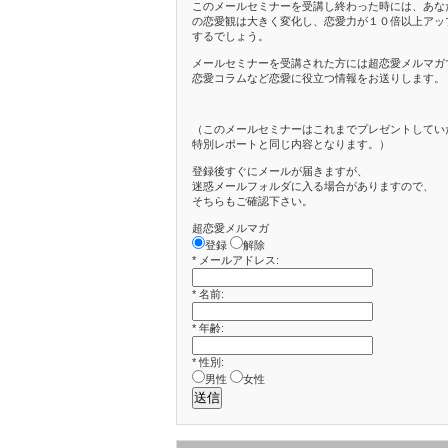
このメールセミナーを受講し終わった時には、あな
の恋愛観は大きく変化し、恋愛力が１０倍以上アッ
するでしょう。
メールセミナーを受講された方には超恋愛メルマガ
恋愛コラムなど恋愛に役立つ情報をお送りします。
（このメールセミナーはこれまでプレゼントしてい
特別レポートと同じ内容となります。）
登録後すぐにメールが届きますが、
迷惑メールフォルダに入る場合がありますので、
そちらもご確認下さい。
超恋愛メルマガ
登録
解除
*
メールアドレス:
*
名前:
*
年齢:
*
性別:
男性
女性