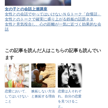
女の子との会話上達講座
女性との会話でやってはいけないＮＧトーク「自慢話」
女性とのトークで確実に盛り上がる鉄板の話題ネタ
女性と意気投合し、心の距離が一気に近づく効果的な会
話
この記事を読んだ人はこちらの記事も読んでい
ます
恋愛において、
嫉妬しない方法
恋愛は人それぞ
してはいけない
と嫉妬する理由
れ。自分の恋愛
こと
を見つけるこ
と。