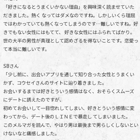
「好きになるとうまくいかない理由」を興味深く読ませていた
だきました。熱く なってはダメなのですね。しかしいくら理屈
ではわかっていても熱くなってしまうのです…難しいですね。好
きでもない女性にはもてて、 好きな女性にはふられてばかり。
世の大半の男性が真理として認めざるを得ないことです。恋愛っ
て本当に難しいです。
SBさん
「少し前に、出会いアプリを通して知り合った女性とうまくい
かず、コウセイさんのサイトに辿り着きまし た。
お会いするまでは好きとういう感情はなく、おそらくスムーズ
にデートに誘えたのですが、
初めてお会いして一目惚れしてしまい、好きとういう感情に変
わってから、デート後のＬＩＮＥで暴走し てしまいました。
このメルマガを読んで、やはり男は最後まで男らしくしないとい
けないなと痛感しました。