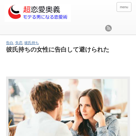
menu
告白
,
失恋
,
彼氏持ち
彼氏持ちの女性に告白して避けられた