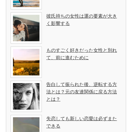
彼氏持ちの女性は運の要素が大き
く影響する
ものすごく好きだった女性と別れ
て、前に進むために
告白して振られた後、逆転する方
法とは？元の友達関係に戻る方法
とは？
失恋しても新しい恋愛は必ずまた
できる