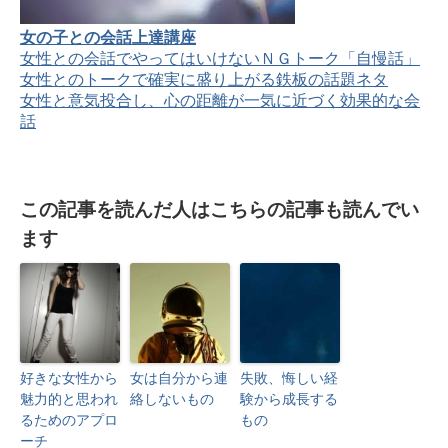
女の子との会話上達講座
女性との会話でやってはいけないＮＧトーク「自慢話」
女性とのトークで確実に盛り上がる鉄板の話題ネタ
女性と意気投合し、心の距離が一気に近づく効果的な会
話
この記事を読んだ人はこちらの記事も読んでい
ます
好きな女性から
女は自分から連
失敗、悔しい経
魅力的と思われ
絡しないもの
験から成長する
るためのアプロ
もの
ーチ